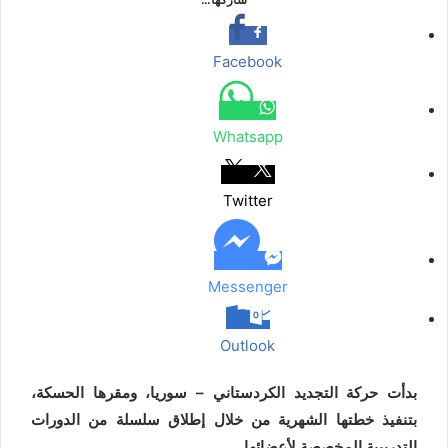
ب
ت
ن
ن
ق
س
ب
ر
و
ر
ج
ج
ا
ر
ك
ر
ك
ر
ر
ا
ب
ة
Facebook
م
ع
ب
ر
Whatsapp
ا
ل
ب
Twitter
ر
ي
د
Messenger
Outlook
بدأت حركة التجديد الكردستاني – سوريا، ومقرها الحسكة،
بتنفيذ خطتها الشهرية من خلال إطلاق سلسلة من الدورات
التدريبية المخصصة لأعضائها.