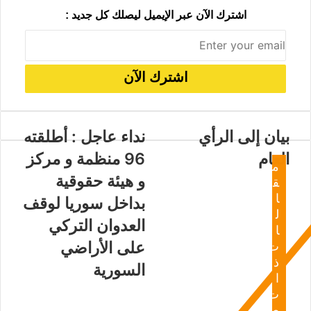
اشترك الآن عبر الإيميل ليصلك كل جديد :
بيان إلى الرأي
نداء عاجل : أطلقته
العام
96 منظمة و مركز
م
و هيئة حقوقية
ق
ا
بداخل سوريا لوقف
ل
العدوان التركي
ا
على الأراضي
ت
ذ
السورية
ا
ت
ص