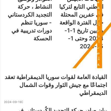
م
الوطني التابع لتركيا
النشاط ، حركة
ق
ا
في عفرين المحتلة
التجديد الكردستاني
ل
حول الفترة الواقعة
- سوريا تنظم
ا
ما بين تاريخ 1-1-
دورات تدريبية في
ت
ذ
2024 وحتى 1-
الحسكة
ا
15-2024
ت
ص
ل
ة
القيادة العامة لقوات سوريا الديمقراطية تعقد
اجتماعًا مع جيش الثوار وقوات الشمال
الديمقراطي
2024-09-19
بيان صادر حركة التجديد الكُردستاني في