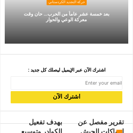
ل
ر
حركة التجديد الكردستاني
ب
ا
بعد خمسة عشر عاماً من الحرب… حان وقت
ر
ل
معركة الوعي والحوار
ي
ب
د
ر
ي
د
اشترك الآن عبر الإيميل ليصلك كل جديد :
تقرير مفصل عن
بهدف تفعيل
انتهاكات الجيش
الكوادر وتوسيع