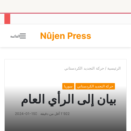
Nûjen Press
الوضع
القائمة
المظلم
الرئيسية
/
حركة التجديد الكردستاني
حركة التجديد الكردستاني
سوريا
بيان إلى الرأي العام
1٬922
أقل من دقيقة
2024-01-15