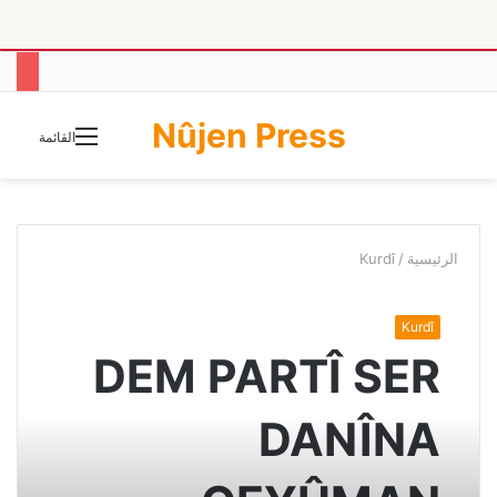
Nûjen Press
الوضع
القائمة
المظلم
الرئيسية
/
Kurdî
Kurdî
DEM PARTÎ SER
DANÎNA