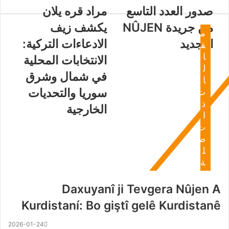
صدور العدد التاسع
مراد قره يلان
من جريدة NÛJEN
يكشف زيف
م
التجديد
الادعاءات التركية:
ق
ا
الانتخابات المحلية
ل
في شمال وشرق
ا
سوريا والتحديات
ت
ذ
الخارجية
ا
ت
ص
ل
ة
Daxuyanî ji Tevgera Nûjen A
Kurdistaní: Bo giştî gelê Kurdistanê
2026-01-24