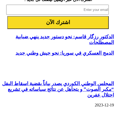
الدكتور رزگار قاسم: نحو دستور جديد ينهي ضبابية
المصطلحات
الدمج العسكري في سوريا: نحو جيش وطني جديد
مقالات ذات صلة
المجلس الوطني الكوردي يصدر بياناً بقضية اسقاط البفل
“مكبر الصوت” و يتجاهل عن نتائج سياساته في تشريع
احتلال عفرين
2023-12-19