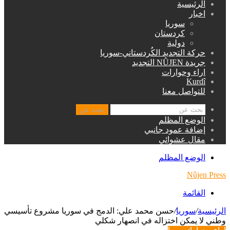
الرئيسية
اخبار
سوريا
كردستان
دولية
حركة التجديد الكُردستاني-سوريا
جريدة NÛJEN التجديد
اراء وحوارات
Kurdî
للتواصل معنا
بحث عن
الوضع المظلم
إضافة عمود جانبي
مقال عشوائي
الوضع المظلم
Nûjen Press
القائمة
الرئيسية
/
سوريا
/
حسن محمد علي: الدمج في سوريا مشروع تأسيسي
وطني لا يمكن اختزاله في انصهار شكلي