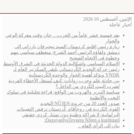
الإثنين, أغسطس 10 2026
أخبار عاجلة
بعد خمسة عشر عاماً من الحرب… حان وقت معركة الوعي
والحوار
زيارة رئيس إقليم كردستان السيد نيجيرفان بارزاني إلى
دمشق ولقاؤه الرئيس أحمد الشرع: منعطف سياسي مهم
وخطوة في الاتجاه الصحيح
الإسلام السياسي وإشكالية الدولة الحديثة في الشرق الأوسط
رئيس حركة التجديد الكُردستاني يلتقي السكرتير العام لـ
YNDK ويؤكد أهمية الحوار والوحدة الكُردستانية
بين حادثة علم وحرب روايات: كيف تُستغل الأخطاء الفردية
لضرب البيت الكُردي من الداخل؟
سياسة التبرير والهروب من الواقع: قراءة تحليلية في سلوك
النخب والأنظمة
صدور العدد 20 من جريدة NÛJEN التجديد
القوى الكردية في روچآڤاي كُردستان ترفض التعيينات
البرلمانية: لا شراكة وطنية دون تمثيل كردي حقيقي
DaxuyanîyaTevgera Nûjen a kurdistanî:
بيان الى الرأي العام ..