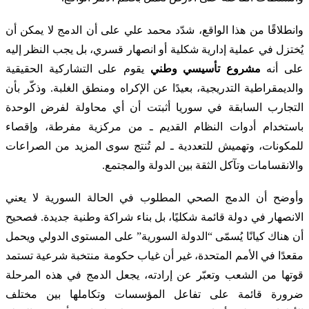
وانطلاقًا من هذا الواقع، شدّد محمد علي على أن الدمج لا يمكن أن
يُختزل في عملية إدارية شكلية أو انصهار قسري، بل يجب النظر إليه
على أنه
مشروع تأسيسي وطني
يقوم على التشاركية الحقيقية
والديمقراطية التدريجية، بعيدًا عن الإكراه ومنطق الغلبة. وذكّر بأن
التجارب السابقة في سوريا أثبتت أن أي محاولة لفرض الوحدة
باستخدام أدوات النظام القديم ـ من مركزية مفرطة، وإقصاء
للمكونات، وتهميش للتعددية ـ لم تُنتج سوى المزيد من الصراعات
والانقسامات وتآكل الثقة بين الدولة والمجتمع.
وأوضح أن الدمج الصحي المطلوب في الحالة السورية لا يعني
الانصهار في دولة قائمة شكليًا، بل بناء شراكة وطنية جديدة. فصحيح
أن هناك كيانًا يُسمّى “الدولة السورية” على المستوى الدولي ويحمل
مقعدًا في الأمم المتحدة، غير أن غياب حكومة منتخبة شرعية تستمد
قوتها من الشعب وتعبّر عن إرادته، يجعل الدمج في هذه المرحلة
ضرورة قائمة على تفاعل المؤسسات وتكاملها بين مختلف