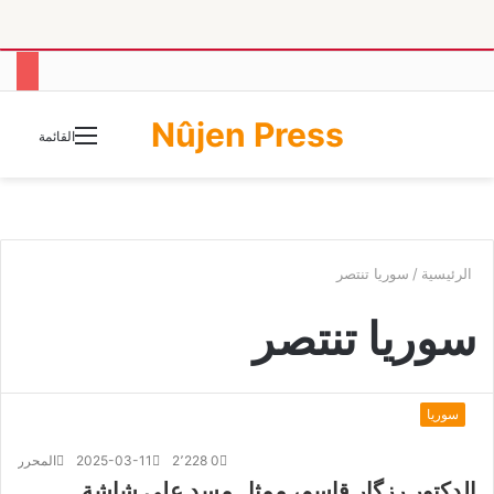
Nûjen Press
الوضع
القائمة
المظلم
الرئيسية
/
سوريا تنتصر
سوريا تنتصر
سوريا
0
2٬228
2025-03-11
المحرر
الدكتور رزگار قاسم، ممثل مسد على شاشة