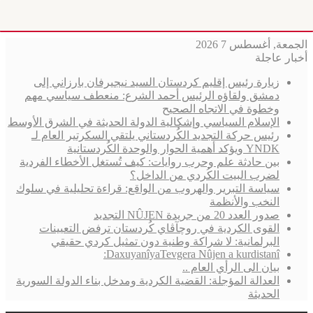
الجمعة, أغسطس 7 2026
أخبار عاجلة
زيارة رئيس إقليم كردستان السيد نيجيرفان بارزاني إلى
دمشق ولقاؤه الرئيس أحمد الشرع: منعطف سياسي مهم
وخطوة في الاتجاه الصحيح
الإسلام السياسي وإشكالية الدولة الحديثة في الشرق الأوسط
رئيس حركة التجديد الكُردستاني يلتقي السكرتير العام لـ
YNDK ويؤكد أهمية الحوار والوحدة الكُردستانية
بين حادثة علم وحرب روايات: كيف تُستغل الأخطاء الفردية
لضرب البيت الكُردي من الداخل؟
سياسة التبرير والهروب من الواقع: قراءة تحليلية في سلوك
النخب والأنظمة
صدور العدد 20 من جريدة NÛJEN التجديد
القوى الكردية في روچآڤاي كُردستان ترفض التعيينات
البرلمانية: لا شراكة وطنية دون تمثيل كردي حقيقي
DaxuyanîyaTevgera Nûjen a kurdistanî:
بيان الى الرأي العام ..
العدالة المؤجلة: القضية الكردية ومدخل بناء الدولة السورية
الحديثة