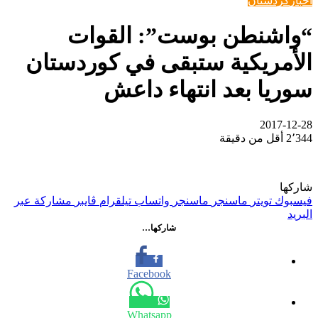
اخبار
كردستان
“واشنطن بوست”: القوات
الأمريكية ستبقى في كوردستان
سوريا بعد انتهاء داعش
2017-12-28
2٬344
أقل من دقيقة
شاركها
فيسبوك
تويتر
ماسنجر
ماسنجر
واتساب
تيلقرام
ڤايبر
مشاركة عبر
البريد
شاركها…
Facebook
Whatsapp