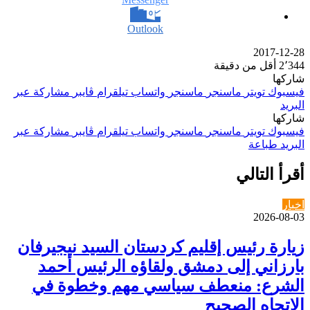
Outlook
2017-12-28
2٬344
أقل من دقيقة
شاركها
فيسبوك
تويتر
ماسنجر
ماسنجر
واتساب
تيلقرام
ڤايبر
مشاركة عبر
البريد
شاركها
فيسبوك
تويتر
ماسنجر
ماسنجر
واتساب
تيلقرام
ڤايبر
مشاركة عبر
البريد
طباعة
أقرأ التالي
اخبار
2026-08-03
زيارة رئيس إقليم كردستان السيد نيجيرفان
بارزاني إلى دمشق ولقاؤه الرئيس أحمد
الشرع: منعطف سياسي مهم وخطوة في
الاتجاه الصحيح