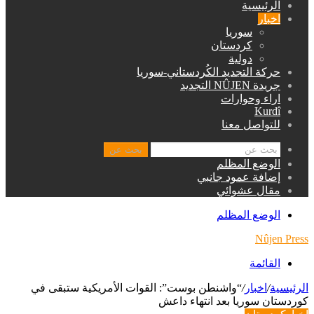
الرئيسية
اخبار
سوريا
كردستان
دولية
حركة التجديد الكُردستاني-سوريا
جريدة NÛJEN التجديد
اراء وحوارات
Kurdî
للتواصل معنا
بحث عن
الوضع المظلم
إضافة عمود جانبي
مقال عشوائي
الوضع المظلم
Nûjen Press
القائمة
الرئيسية
/
اخبار
/
“واشنطن بوست”: القوات الأمريكية ستبقى في
كوردستان سوريا بعد انتهاء داعش