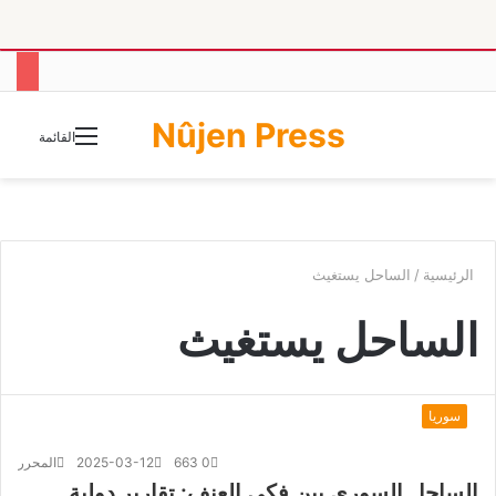
Nûjen Press
الوضع
القائمة
المظلم
الرئيسية
/
الساحل يستغيث
الساحل يستغيث
سوريا
0
663
2025-03-12
المحرر
الساحل السوري بين فكي العنف: تقارير دولية