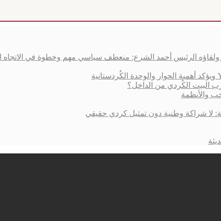
ق ولقاؤه الرئيس أحمد الشرع: منعطف سياسي مهم وخطوة في الاتجاه 
ب البيت الكُردي من الداخل؟
خب والأنظمة
ية: لا شراكة وطنية دون تمثيل كردي حقيقي
يثة