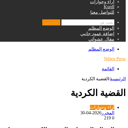
اراء وحوارات
Kurdî
للتواصل معنا
بحث عن
الوضع المظلم
إضافة عمود جانبي
مقال عشوائي
الوضع المظلم
Nûjen Press
القائمة
الرئيسية
/
القضية الكردية
القضية الكردية
اراء وحوارات
المحرر
2026-04-30
219
0