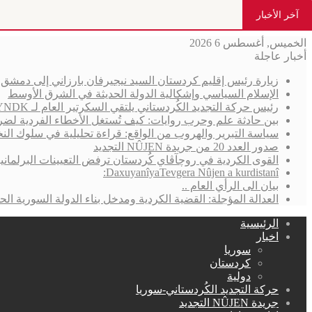
آخر الأخبار
الخميس, أغسطس 6 2026
أخبار عاجلة
زيارة رئيس إقليم كردستان السيد نيجيرفان بارزاني إلى دمش
الإسلام السياسي وإشكالية الدولة الحديثة في الشرق الأوسط
رئيس حركة التجديد الكُردستاني يلتقي السكرتير العام لـ YNDK ويؤكد أهمية الحوار والوحدة الكُردستانية
بين حادثة علم وحرب روايات: كيف تُستغل الأخطاء الفردية لضر
سياسة التبرير والهروب من الواقع: قراءة تحليلية في سلوك الن
صدور العدد 20 من جريدة NÛJEN التجديد
القوى الكردية في روچآڤاي كُردستان ترفض التعيينات البرلمان
DaxuyanîyaTevgera Nûjen a kurdistanî:
بيان الى الرأي العام ..
العدالة المؤجلة: القضية الكردية ومدخل بناء الدولة السورية الحد
الرئيسية
اخبار
سوريا
كردستان
دولية
حركة التجديد الكُردستاني-سوريا
جريدة NÛJEN التجديد