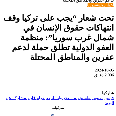
لدعم عفرين والمناطق المحتلة
اخبار
دولية
سوريا
تحت شعار “يجب على تركيا وقف
انتهاكات حقوق الإنسان في
شمال غرب سوريا”: منظمة
العفو الدولية تطلق حملة لدعم
عفرين والمناطق المحتلة
2024-10-05
906
2 دقائق
شاركها
فيسبوك
تويتر
ماسنجر
ماسنجر
واتساب
تيلقرام
ڤايبر
مشاركة عبر
البريد
شاركها…