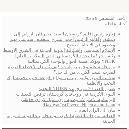
الأحد, أغسطس 9 2026
أخبار عاجلة
زيارة رئيس إقليم كردستان السيد نيجيرفان بارزاني إلى
دمشق ولقاؤه الرئيس أحمد الشرع: منعطف سياسي مهم
وخطوة في الاتجاه الصحيح
الإسلام السياسي وإشكالية الدولة الحديثة في الشرق الأوسط
رئيس حركة التجديد الكُردستاني يلتقي السكرتير العام لـ
YNDK ويؤكد أهمية الحوار والوحدة الكُردستانية
بين حادثة علم وحرب روايات: كيف تُستغل الأخطاء الفردية
لضرب البيت الكُردي من الداخل؟
سياسة التبرير والهروب من الواقع: قراءة تحليلية في سلوك
النخب والأنظمة
صدور العدد 20 من جريدة NÛJEN التجديد
القوى الكردية في روچآڤاي كُردستان ترفض التعيينات
البرلمانية: لا شراكة وطنية دون تمثيل كردي حقيقي
DaxuyanîyaTevgera Nûjen a kurdistanî:
بيان الى الرأي العام ..
العدالة المؤجلة: القضية الكردية ومدخل بناء الدولة السورية
الحديثة