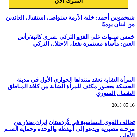
شيخموس أحمد: خلية الأزمة ستواصل استقبال العائدين
من لبنان يوميًا
خمس سنوات على الغزو التركي لسري كانيه/رأس
العين: مأساة مستمرة بفعل الاحتلال التركي
مقالات ذات صلة
المرأة الشابة تعقد منتداها الحواري الأول في مدينة
الحسكة بحضور مكثف للمرأة الشابة من كافة المناطق
الشمال السوري
2018-05-16
تحالف القوى السياسية في كُردستان إيران يحذر من
مرحلة مصيرية ويدعو إلى اليقظة والوحدة وحماية السلم
الأهلي