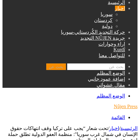
الرئيسية
اخبار
سوريا
كردستان
دولية
حركة التجديد الكُردستاني-سوريا
جريدة NÛJEN التجديد
اراء وحوارات
Kurdî
للتواصل معنا
بحث عن
الوضع المظلم
إضافة عمود جانبي
مقال عشوائي
الوضع المظلم
Nûjen Press
القائمة
الرئيسية
/
اخبار
/
تحت شعار “يجب على تركيا وقف انتهاكات حقوق
الإنسان في شمال غرب سوريا”: منظمة العفو الدولية تطلق حملة