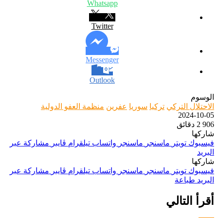
Whatsapp
Twitter
Messenger
Outlook
الوسوم
الاحتلال التركي
تركيا
سوريا
عفرين
منظمة العفو الدولية
2024-10-05
906
2 دقائق
شاركها
فيسبوك
تويتر
ماسنجر
ماسنجر
واتساب
تيلقرام
ڤايبر
مشاركة عبر
البريد
شاركها
فيسبوك
تويتر
ماسنجر
ماسنجر
واتساب
تيلقرام
ڤايبر
مشاركة عبر
البريد
طباعة
أقرأ التالي