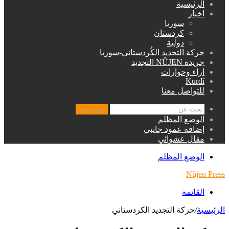
الرئيسية
اخبار
سوريا
كردستان
دولية
حركة التجديد الكُردستاني-سوريا
جريدة NÛJEN التجديد
اراء وحوارات
Kurdî
للتواصل معنا
بحث عن
الوضع المظلم
إضافة عمود جانبي
مقال عشوائي
الوضع المظلم
Nûjen Press
القائمة
الرئيسية
/
حركة التجديد الكردستاني