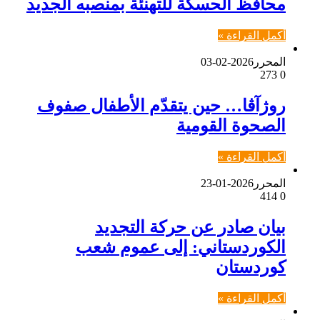
محافظ الحسكة للتهنئة بمنصبه الجديد
أكمل القراءة »
المحرر
2026-02-03
273
0
روژآڤا… حين يتقدّم الأطفال صفوف
الصحوة القومية
أكمل القراءة »
المحرر
2026-01-23
414
0
بيان صادر عن حركة التجديد
الكوردستاني: إلى عموم شعب
كوردستان
أكمل القراءة »