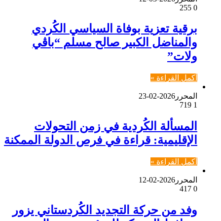
255
0
برقية تعزية بوفاة السياسي الكُردي
والمناضل الكبير صالح مسلم “باڤي
ولات”
أكمل القراءة »
المحرر
2026-02-23
719
1
المسألة الكُردية في زمن التحولات
الإقليمية: قراءة في فرص الدولة الممكنة
أكمل القراءة »
المحرر
2026-02-12
417
0
وفد من حركة التجديد الكُردستاني يزور