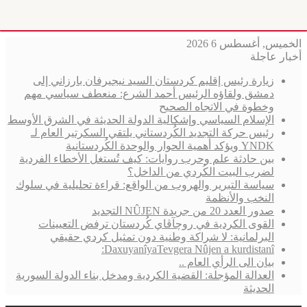
الخميس, أغسطس 6 2026
أخبار عاجلة
زيارة رئيس إقليم كردستان السيد نيجيرفان بارزاني إلى
دمشق ولقاؤه الرئيس أحمد الشرع: منعطف سياسي مهم
وخطوة في الاتجاه الصحيح
الإسلام السياسي وإشكالية الدولة الحديثة في الشرق الأوسط
رئيس حركة التجديد الكُردستاني يلتقي السكرتير العام لـ
YNDK ويؤكد أهمية الحوار والوحدة الكُردستانية
بين حادثة علم وحرب روايات: كيف تُستغل الأخطاء الفردية
لضرب البيت الكُردي من الداخل؟
سياسة التبرير والهروب من الواقع: قراءة تحليلية في سلوك
النخب والأنظمة
صدور العدد 20 من جريدة NÛJEN التجديد
القوى الكردية في روچآڤاي كُردستان ترفض التعيينات
البرلمانية: لا شراكة وطنية دون تمثيل كردي حقيقي
DaxuyanîyaTevgera Nûjen a kurdistanî:
بيان الى الرأي العام ..
العدالة المؤجلة: القضية الكردية ومدخل بناء الدولة السورية
الحديثة